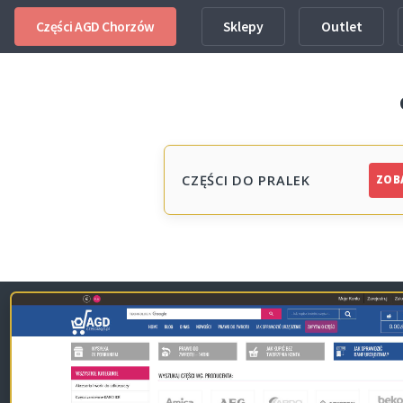
Części AGD Chorzów
Sklepy
Outlet